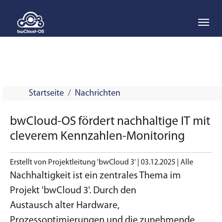
Skip to main navigation
Skip to main content
Skip to page footer
Startseite
Nachrichten
bwCloud-OS fördert nachhaltige IT mit
cleverem Kennzahlen-Monitoring
Erstellt von Projektleitung 'bwCloud 3' |
03.12.2025
|
Alle
Nachhaltigkeit ist ein zentrales Thema im
Projekt 'bwCloud 3'. Durch den
Austausch alter Hardware,
Prozessoptimierungen und die zunehmende