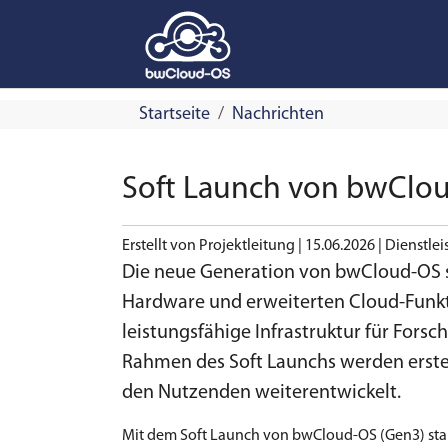
Skip to main navigation
Skip to main content
Skip to page footer
Startseite
Nachrichten
Soft Launch von bwClou
Erstellt von Projektleitung |
15.06.2026
|
Dienstle
Die neue Generation von bwCloud-OS s
Hardware und erweiterten Cloud-Funkt
leistungsfähige Infrastruktur für Forsc
Rahmen des Soft Launchs werden erste
den Nutzenden weiterentwickelt.
Mit dem Soft Launch von bwCloud-OS (Gen3) sta