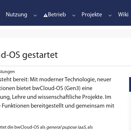
Nutzung
Betrieb
Projekte
Wiki
Submenu for "Nutzung"
Submenu for "Betrieb"
Submenu fo
d-OS gestartet
istungen
teht bereit: Mit moderner Technologie, neuer
ionen bietet bwCloud-OS (Gen3) eine
hung, Lehre und wissenschaftliche Projekte. Im
 Funktionen bereitgestellt und gemeinsam mit
rtet die bwCloud-OS als
general pupose IaaS
, als