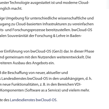
uester Technologie ausgestattet ist und moderne Cloud-
nglich macht.
hige Umgebung für unterschiedliche wissenschaftliche und
 Zugang zu Cloud-basierten Infrastrukturen zu vereinfachen
eits- und Forschungsprozesse bereitzustellen. bwCloud-OS
italen Souveränität der Forschung & Lehre in Baden-
n der Einführung von bwCloud-OS (Gen3) dar. In dieser Phase
 und gemeinsam mit den Nutzenden weiterentwickelt. Die
eiteren Ausbau des Angebots ein.
d die Beschaffung von neuer, aktueller und
es Landesdienstes bwCloud-OS in den unabhängigen, d. h.
 neue Funktionalitäten, z. B. in den Bereichen VDI-
Komponenten (Software as a Service) und vielem mehr.
ite des
Landesdienstes bwCloud-OS.