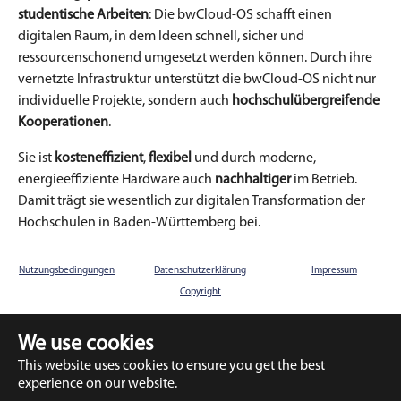
studentische Arbeiten
: Die bwCloud-OS schafft einen
digitalen Raum, in dem Ideen schnell, sicher und
ressourcenschonend umgesetzt werden können. Durch ihre
vernetzte Infrastruktur unterstützt die bwCloud-OS nicht nur
individuelle Projekte, sondern auch
hochschulübergreifende
Kooperationen
.
Sie ist
kosteneffizient
,
flexibel
und durch moderne,
energieeffiziente Hardware auch
nachhaltiger
im Betrieb.
Damit trägt sie wesentlich zur digitalen Transformation der
Hochschulen in Baden-Württemberg bei.
Nutzungsbedingungen
Datenschutzerklärung
Impressum
Copyright
We use cookies
This website uses cookies to ensure you get the best
Deutsch
experience on our website.
English