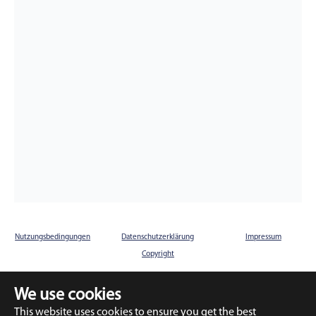
Nutzungsbedingungen
Datenschutzerklärung
Impressum
Copyright
We use cookies
This website uses cookies to ensure you get the best
Deutsch