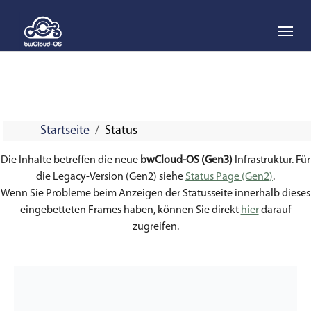
Skip to main navigation
Skip to main content
Skip to page footer
Startseite
Status
Die Inhalte betreffen die neue
bwCloud-OS (Gen3)
Infrastruktur. Für
die Legacy-Version (Gen2) siehe
Status Page (Gen2)
.
Wenn Sie Probleme beim Anzeigen der Statusseite innerhalb dieses
eingebetteten Frames haben, können Sie direkt
hier
darauf
zugreifen.