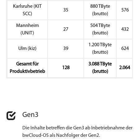
Karlsruhe (KIT
880 TByte
35
576
SCC)
(brutto)
Mannheim
504 TByte
27
432
(UNIT)
(brutto)
1.200 TByte
Ulm (kiz)
39
624
(brutto)
Gesamt für
3.088 TByte
128
2.064
Produktivbetrieb
(brutto)
Gen3
Die Inhalte betreffen die Gen3 ab Inbetriebnahme der
bwCloud-OS als Nachfolger der Gen2.