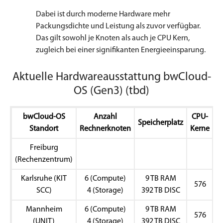
Dabei ist durch moderne Hardware mehr
Packungsdichte und Leistung als zuvor verfügbar.
Das gilt sowohl je Knoten als auch je CPU Kern,
zugleich bei einer signifikanten Energieeinsparung.
Aktuelle Hardwareausstattung bwCloud-
OS (Gen3) (tbd)
bwCloud-OS
Anzahl
CPU-
Speicherplatz
Standort
Rechnerknoten
Kerne
Freiburg
(Rechenzentrum)
Karlsruhe (KIT
6 (Compute)
9 TB RAM
576
SCC)
4 (Storage)
392 TB DISC
Mannheim
6 (Compute)
9 TB RAM
576
(UNIT)
4 (Storage)
392 TB DISC