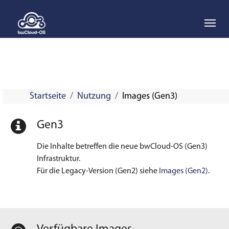
Skip to main navigation
Skip to main content
Skip to page footer
Startseite
Nutzung
Images (Gen3)
Gen3
Die Inhalte betreffen die neue bwCloud-OS (Gen3)
Infrastruktur.
Für die Legacy-Version (Gen2) siehe
Images (Gen2)
.