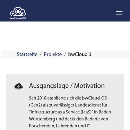
Skip to main navigation
Skip to main content
Skip to page footer
Startseite
Projekte
bwCloud 3
Ausgangslage / Motivation
Seit 2018 etablierte sich die bwCloud-OS
(Gen2) als zuverlässiger Landesdienst für
“Infrastructure as a Service (IaaS)” in Baden-
Württemberg und deckt den Bedarfe von
Forschenden, Lehrenden und IT-